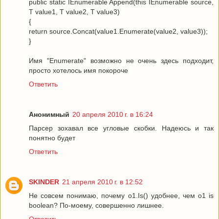
public static IEnumerable Append(this IEnumerable source,
T value1, T value2, T value3)
{
return source.Concat(value1.Enumerate(value2, value3));
}
Имя "Enumerate" возможно не очень здесь подходит,
просто хотелось имя покороче
Ответить
Анонимный
20 апреля 2010 г. в 16:24
Парсер зохавал все угловые скобки. Надеюсь и так
понятно будет
Ответить
SKINDER
21 апреля 2010 г. в 12:52
Не совсем понимаю, почему o1.Is() удобнее, чем o1 is
boolean? По-моему, совершенно лишнее.