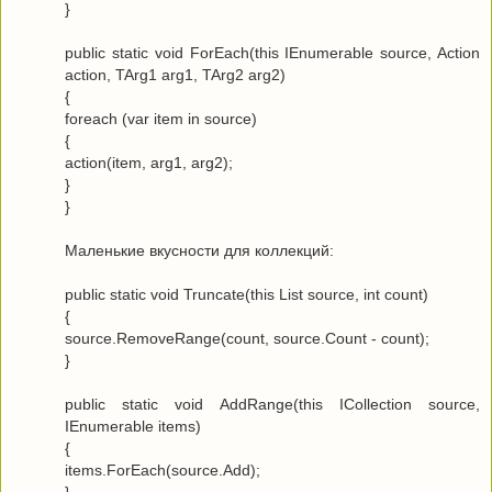
}
public static void ForEach(this IEnumerable source, Action
action, TArg1 arg1, TArg2 arg2)
{
foreach (var item in source)
{
action(item, arg1, arg2);
}
}
Маленькие вкусности для коллекций:
public static void Truncate(this List source, int count)
{
source.RemoveRange(count, source.Count - count);
}
public static void AddRange(this ICollection source,
IEnumerable items)
{
items.ForEach(source.Add);