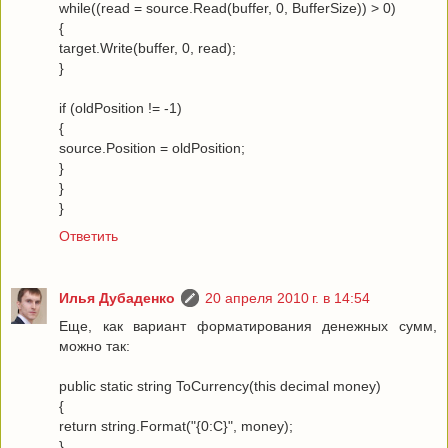
while((read = source.Read(buffer, 0, BufferSize)) > 0)
{
target.Write(buffer, 0, read);
}
if (oldPosition != -1)
{
source.Position = oldPosition;
}
}
}
Ответить
Илья Дубаденко
20 апреля 2010 г. в 14:54
Еще, как вариант форматирования денежных сумм,
можно так:
public static string ToCurrency(this decimal money)
{
return string.Format("{0:C}", money);
}