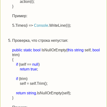
action(i);
}
Пример:
5.Times(i =>
Console
.WriteLine(i));
Проверка, что строка непустая:
public
static
bool
IsNullOrEmpty(
this
string
self,
bool
trim)
{
if
(self ==
null
)
return
true
;
if
(trim)
self = self.Trim();
return
string
.IsNullOrEmpty(self);
}