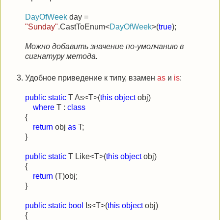
DayOfWeek
day =
"Sunday"
.CastToEnum<
DayOfWeek
>(
true
);
Можно добавить значение по-умолчанию в
сигнатуру метода.
Удобное приведение к типу, взамен
as
и
is
:
public
static
T As<T>(
this
object
obj)
where
T :
class
{
return
obj
as
T;
}
public
static
T Like<T>(
this
object
obj)
{
return
(T)obj;
}
public
static
bool
Is<T>(
this
object
obj)
{