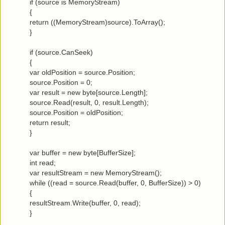
if (source is MemoryStream)
{
return ((MemoryStream)source).ToArray();
}
if (source.CanSeek)
{
var oldPosition = source.Position;
source.Position = 0;
var result = new byte[source.Length];
source.Read(result, 0, result.Length);
source.Position = oldPosition;
return result;
}
var buffer = new byte[BufferSize];
int read;
var resultStream = new MemoryStream();
while ((read = source.Read(buffer, 0, BufferSize)) > 0)
{
resultStream.Write(buffer, 0, read);
}