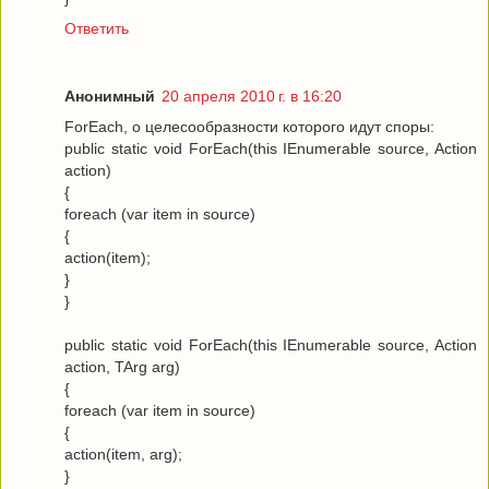
Ответить
Анонимный
20 апреля 2010 г. в 16:20
ForEach, о целесообразности которого идут споры:
public static void ForEach(this IEnumerable source, Action
action)
{
foreach (var item in source)
{
action(item);
}
}
public static void ForEach(this IEnumerable source, Action
action, TArg arg)
{
foreach (var item in source)
{
action(item, arg);
}