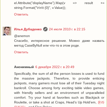
el.Attribute("displayName").Map(v => result +=
string.Format("\r\n\t {0}", v.Value));
Ответить
Илья Дубаденко
24 июля 2010 г. в 22:15
@anemon
Спасибо, интересное решение. Можно даже назвать
метод CaseByNull или что-то в этом роде.
Ответить
Анонимный
6 декабря 2022 г. в 20:49
Specifically, the sum of all the person losses is used to fund
the massive jackpots. Therefore, to provide enticing
jackpots, many gamers must lose all of their Tuesday night
bankroll. Choose among forty exciting table video games,
with friendly sellers and an environment of unparalleled
comfort. Try your hand at favorites such as Blackjack or
Roulette, or take a shot at Craps, Head’s Up Hold’em,
온라
인카지노
and Flop Poker.