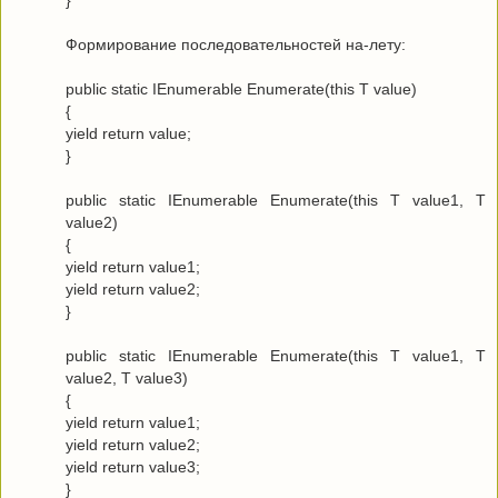
}
Формирование последовательностей на-лету:
public static IEnumerable Enumerate(this T value)
{
yield return value;
}
public static IEnumerable Enumerate(this T value1, T
value2)
{
yield return value1;
yield return value2;
}
public static IEnumerable Enumerate(this T value1, T
value2, T value3)
{
yield return value1;
yield return value2;
yield return value3;
}