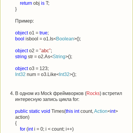
return
obj
is
T;
}
Пример:
object
o1 =
true
;
bool
isbool = o1.Is<
Boolean
>();
object
o2 =
"abc"
;
string
str = o2.As<
String
>();
object
o3 = 123;
Int32
num = o3.Like<
Int32
>();
В одном из Mock фреймворков (
Rocks
) встретил
интересную запись цикла for:
public
static
void
Times(
this
int
count,
Action
<
int
>
action)
{
for
(
int
i = 0; i < count; i++)