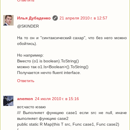
Ответить
Илья Дубаденко
21 апреля 2010 г. в 12:57
@SKINDER
На то он и "синтаксический сахар", что без него можно
обойтись).
Но например:
Вместо (o1 is boolean).ToString()
можно так o1.Is<Boolean>().ToString()
Получается нечто fluent interface.
Ответить
anemon
24 июля 2010 г. в 15:16
вот,часто юзаю
/// Выполняет функцию case1 если src не null, иначе
выполняет функцию case2
public static R Map(this T src, Func case1, Func case2)
{