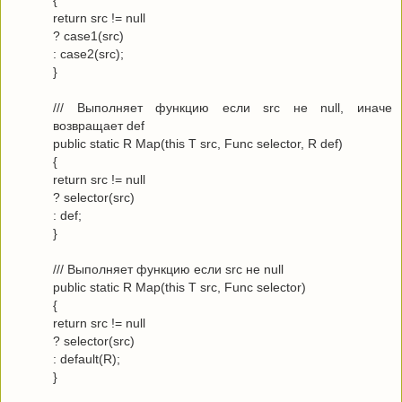
return src != null
? case1(src)
: case2(src);
}
/// Выполняет функцию если src не null, иначе
возвращает def
public static R Map(this T src, Func selector, R def)
{
return src != null
? selector(src)
: def;
}
/// Выполняет функцию если src не null
public static R Map(this T src, Func selector)
{
return src != null
? selector(src)
: default(R);
}