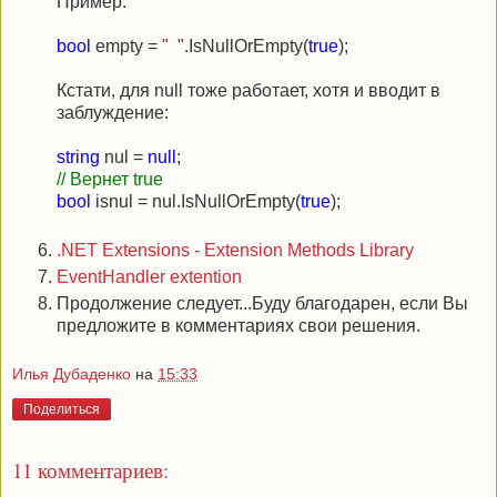
Пример:
bool
empty =
" "
.IsNullOrEmpty(
true
);
Кстати, для null тоже работает, хотя и вводит в
заблуждение:
string
nul =
null
;
// Вернет true
bool
isnul = nul.IsNullOrEmpty(
true
);
.NET Extensions - Extension Methods Library
EventHandler extention
Продолжение следует...Буду благодарен, если Вы
предложите в комментариях свои решения.
Илья Дубаденко
на
15:33
Поделиться
11 комментариев: