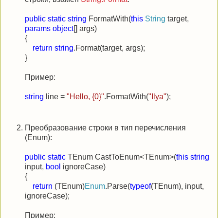
public
static
string
FormatWith(
this
String
target,
params
object
[] args)
{
return
string
.Format(target, args);
}
Пример:
string
line =
"Hello, {0}"
.FormatWith(
"Ilya"
);
Преобразование строки в тип перечисления
(Enum):
public
static
TEnum CastToEnum<TEnum>(
this
string
input,
bool
ignoreCase)
{
return
(TEnum)
Enum
.Parse(
typeof
(TEnum), input,
ignoreCase);
Пример: